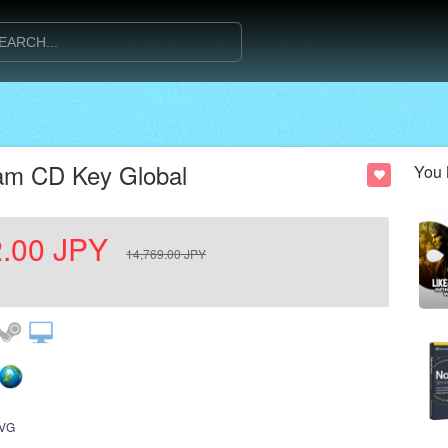
team CD Key Global
You 
.00
JPY
14,769.00
JPY
VG