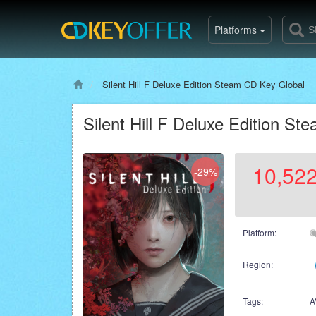
Platforms
Silent Hill F Deluxe Edition Steam CD Key Global
Silent Hill F Deluxe Edition S
10,522
-29%
Platform:
Region:
Tags:
A