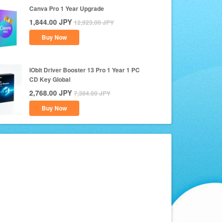
Canva Pro 1 Year Upgrade
1,844.00
JPY
12,923.00
JPY
Buy Now
IObit Driver Booster 13 Pro 1 Year 1 PC
CD Key Global
2,768.00
JPY
7,384.00
JPY
Buy Now