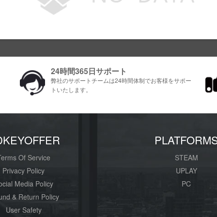
24時間365日サポート
ま
弊社のサポートチームは24時間体制でお客様をサポ​​ー
トいたします。
DKEYOFFER
PLATFORM
Terms Of Service
STEAM
Privacy Policy
UPLAY
ocial Media Policy
PC
und & Return Policy
User Safety