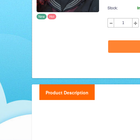
Stock:
I
New
Hot
Product Description