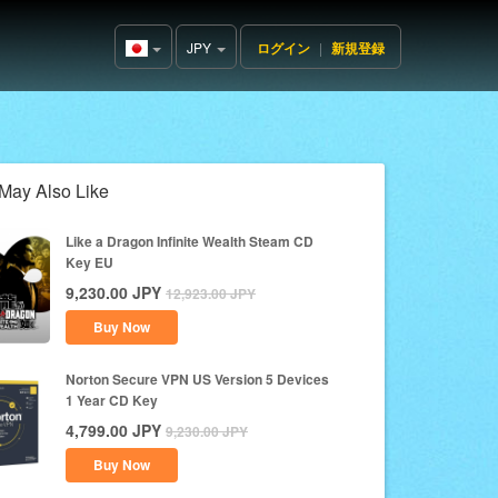
JPY
ログイン
|
新規登録
Japan(日
本語)
May Also Like
Like a Dragon Infinite Wealth Steam CD
Key EU
9,230.00
JPY
12,923.00
JPY
Buy Now
Norton Secure VPN US Version 5 Devices
1 Year CD Key
4,799.00
JPY
9,230.00
JPY
Buy Now